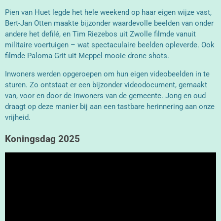
Pien van Huet legde he
t hel
e weekend op haar eigen wijze vast,
Bert-Jan Otten maakte bijzonder waardevolle beelden van onder
andere het defilé, en Tim Riezebos uit Zwolle filmde vanuit
militaire voertuigen – wat spectaculaire beelden opleverde. Ook
filmde Paloma Grit uit Meppel mooie drone shots.
Inwoners werden opgeroepen om hun eigen videobeelden in te
sturen. Zo ontstaat er een bijzonder videodocument, gemaakt
van, voor en door de inwoners van de gemeente. Jong en oud
draagt op deze manier bij aan een tastbare herinnering aan onze
vrijheid.
Koningsdag 2025