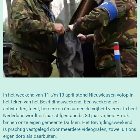
In het weekend van 11 t/m 13 april stond Nieuwleusen volop in
het teken van het Bevrijdingsweekend. Een weekend vol
activiteiten, feest, herdenken én samen de vrijheid vieren. In heel
Nederland wordt dit jaar stilgestaan bij 80 jaar vrijheid – ook
binnen onze eigen gemeente Dalfsen. Het Bevrijdingsweekend
is prachtig vastgelegd door meerdere videografen, zowel uit ons
eigen dorp als daarbuiten.