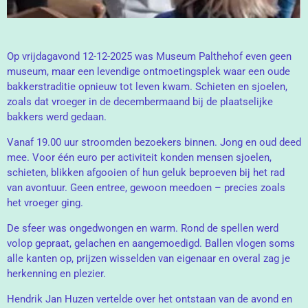
Op vrijdagavond 12-12-2025 was Museum Palthehof even geen
museum, maar een levendige ontmoetingsplek waar een oude
bakkers­traditie opnieuw tot leven kwam. Schieten en sjoelen,
zoals dat vroeger in de decembermaand bij de plaatselijke
bakkers werd gedaan.
Vanaf 19.00 uur stroomden bezoekers binnen. Jong en oud deed
mee. Voor één euro per activiteit konden mensen sjoelen,
schieten, blikken afgooien of hun geluk beproeven bij het rad
van avontuur. Geen entree, gewoon meedoen – precies zoals
het vroeger ging.
De sfeer was ongedwongen en warm. Rond de spellen werd
volop gepraat, gelachen en aangemoedigd. Ballen vlogen soms
alle kanten op, prijzen wisselden van eigenaar en overal zag je
herkenning en plezier.
Hendrik Jan Huzen vertelde over het ontstaan van de avond en